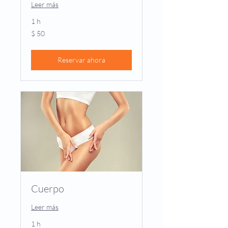
Leer más
1 h
50
$ 50
pesos
colombianos
Reservar ahora
Cuerpo
Leer más
1 h