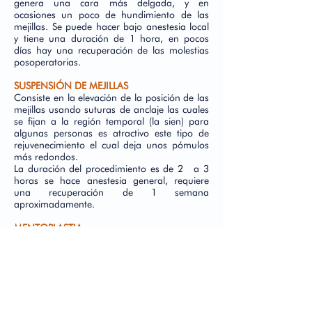
genera una cara más delgada, y en
ocasiones un poco de hundimiento de las
mejillas. Se puede hacer bajo anestesia local
y tiene una duración de 1 hora, en pocos
días hay una recuperación de las molestias
posoperatorias.
SUSPENSIÓN DE MEJILLAS
Consiste en la elevación de la posición de las
mejillas usando suturas de anclaje las cuales
se fijan a la región temporal (la sien) para
algunas personas es atractivo este tipo de
rejuvenecimiento el cual deja unos pómulos
más redondos.
La duración del procedimiento es de 2 a 3
horas se hace anestesia general, requiere
una recuperación de 1 semana
aproximadamente.
MENTOPLASTIA
Debe existir una proporcionalidad entre el
tamaño del mentón, y el resto de la cara,
cuando se pierden estas relaciones a causa
del tamaño del mentón, se debe hacer
modificaciones del mismo, sea con cortes
óseos (Osteotomías), o mediante la
utilización de implantes; esto se ha