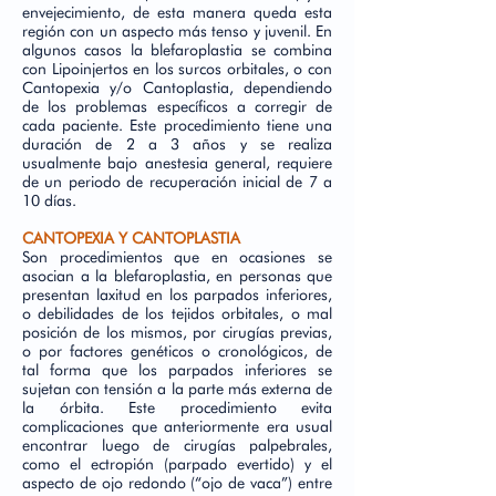
envejecimiento, de esta manera queda esta
región con un aspecto más tenso y juvenil. En
algunos casos la blefaroplastia se combina
con Lipoinjertos en los surcos orbitales, o con
Cantopexia y/o Cantoplastia, dependiendo
de los problemas específicos a corregir de
cada paciente. Este procedimiento tiene una
duración de 2 a 3 años y se realiza
usualmente bajo anestesia general, requiere
de un periodo de recuperación inicial de 7 a
10 días.
CANTOPEXIA Y CANTOPLASTIA
Son procedimientos que en ocasiones se
asocian a la blefaroplastia, en personas que
presentan laxitud en los parpados inferiores,
o debilidades de los tejidos orbitales, o mal
posición de los mismos, por cirugías previas,
o por factores genéticos o cronológicos, de
tal forma que los parpados inferiores se
sujetan con tensión a la parte más externa de
la órbita. Este procedimiento evita
complicaciones que anteriormente era usual
encontrar luego de cirugías palpebrales,
como el ectropión (parpado evertido) y el
aspecto de ojo redondo (“ojo de vaca”) entre